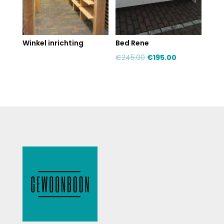
Winkel inrichting
Bed Rene
€
245.00
€
195.00