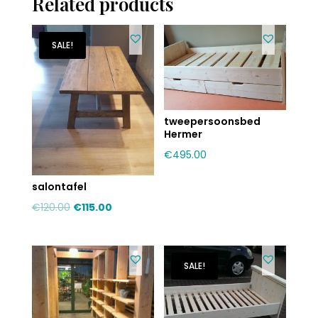
Related products
SALE!
tweepersoonsbed
Hermer
€
495.00
salontafel
€
120.00
€
115.00
SALE!